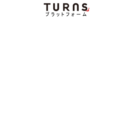
コ
ナ
ン
ビ
テ
ゲ
ン
ー
ツ
シ
へ
ョ
ス
ン
キ
に
ッ
移
プ
動