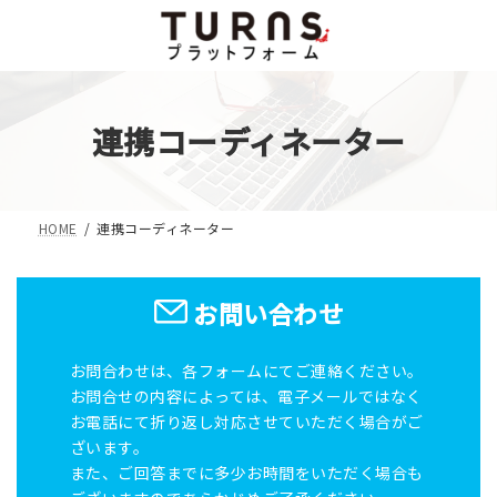
コ
ナ
ン
ビ
テ
ゲ
ン
ー
ツ
シ
連携コーディネーター
へ
ョ
ス
ン
キ
に
ッ
移
HOME
連携コーディネーター
プ
動
お問い合わせ
お問合わせは、各フォームにてご連絡ください。
お問合せの内容によっては、電子メールではなく
お電話にて折り返し対応させていただく場合がご
ざいます。
また、ご回答までに多少お時間をいただく場合も