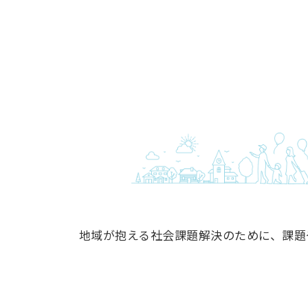
コ
ナ
ン
ビ
テ
ゲ
ン
ー
ツ
シ
へ
ョ
ス
ン
キ
に
ッ
移
プ
動
地域が抱える社会課題解決のために、課題