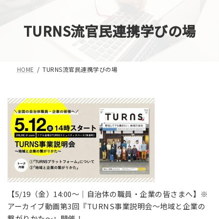
コ
ナ
ン
ビ
TURNS流官民連携学びの場
テ
ゲ
ン
ー
ツ
シ
へ
ョ
HOME
TURNS流官民連携学びの場
ス
ン
キ
に
ッ
移
プ
動
【5/19（金）14:00～│自治体の職員・企業の皆さまへ】※
アーカイブ動画第3回『TURNS事業説明会〜地域と企業の
繋がりかた〜』開催！